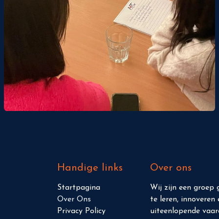
Handige links
Over ons
Sta​r​tpagi​na
Wij zijn een groep
Over Ons
te leren, innovere
Priva
c
y
Policy
uiteenlopende vaar