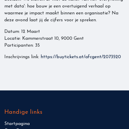
met data': hoe bouw je een overtuigend verhaal op
waarmee je impact maakt binnen een organisatie? Na
deze avond laat jij de cijfers voor je spreken.
Datum: 12 Maart
Locatie: Kammerstraat 10, 9000 Gent
Participanten: 35
Inschrijvings link:
https://buytickets.at/afcgent/2073520
Handige links
Sta​r​tpagi​na