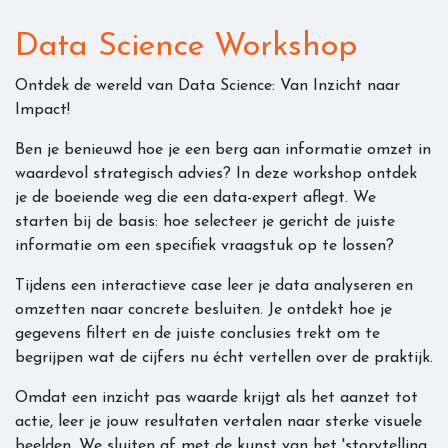
Data Science Workshop
Ontdek de wereld van Data Science: Van Inzicht naar
Impact!
Ben je benieuwd hoe je een berg aan informatie omzet in
waardevol strategisch advies? In deze workshop ontdek
je de boeiende weg die een data-expert aflegt. We
starten bij de basis: hoe selecteer je gericht de juiste
informatie om een specifiek vraagstuk op te lossen?
Tijdens een interactieve case leer je data analyseren en
omzetten naar concrete besluiten. Je ontdekt hoe je
gegevens filtert en de juiste conclusies trekt om te
begrijpen wat de cijfers nu écht vertellen over de praktijk.
Omdat een inzicht pas waarde krijgt als het aanzet tot
actie, leer je jouw resultaten vertalen naar sterke visuele
beelden. We sluiten af met de kunst van het 'storytelling